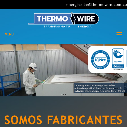
energiasolar@thermowire.com.co
MENU
L
a
energía
solar es
energía
renovable,
obtenida a partir del aprovechamiento de la
radiación
electromagnética
procedente del Sol.
SOMOS FABRICANTES