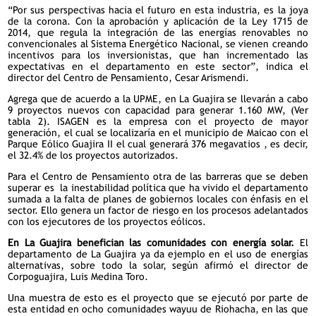
“Por sus perspectivas hacia el futuro en esta industria, es la joya
de la corona. Con la aprobación y aplicación de la Ley 1715 de
2014, que regula la integración de las energías renovables no
convencionales al Sistema Energético Nacional, se vienen creando
incentivos para los inversionistas, que han incrementado las
expectativas en el departamento en este sector”, indica el
director del Centro de Pensamiento, Cesar Arismendi.
Agrega que de acuerdo a la UPME, en La Guajira se llevarán a cabo
9 proyectos nuevos con capacidad para generar 1.160 MW, (Ver
tabla 2). ISAGEN es la empresa con el proyecto de mayor
generación, el cual se localizaría en el municipio de Maicao con el
Parque Eólico Guajira II el cual generará 376 megavatios , es decir,
el 32.4% de los proyectos autorizados.
Para el Centro de Pensamiento otra de las barreras que se deben
superar es la inestabilidad política que ha vivido el departamento
sumada a la falta de planes de gobiernos locales con énfasis en el
sector. Ello genera un factor de riesgo en los procesos adelantados
con los ejecutores de los proyectos eólicos.
En La Guajira benefician las comunidades con energía solar.
El
departamento de La Guajira ya da ejemplo en el uso de energías
alternativas, sobre todo la solar, según afirmó el director de
Corpoguajira, Luis Medina Toro.
Una muestra de esto es el proyecto que se ejecutó por parte de
esta entidad en ocho comunidades wayuu de Riohacha, en las que