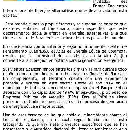
invitados del
Primer Encuentro
Internacional de Energías Alternativas que se llevó a cabo en esta
capital.
«Esto pasaría si nos lo propusiéramos y se superan las barreras que
existen», enfatizó el funcionario, quien especificó que este
departamento dobla la oferta en energías alternativas a la que
tiene el resto de Suramérica e incluso de otros países del mundo.
En consistencia con lo anterior y según un informe del Centro de
Pensamiento Guajira360, el Atlas de Energía Eólica de Colombia,
resalta que La intensidad de los vientos en la Alta Guajira
convierte a la subregión en óptima para la generación energética.
Sus vientos alcanzan rangos entre los 5 m/s y 11 m/s durante todo
el año, donde el mínimo permitido para estos fines es de 5 m/s.11
En complemento, el territorio cuenta con una experiencia
probada y exitosa en este sector. Desde el año 2004 en el
municipio de Uribia se encuentra en operación el Parque Eólico
Jepírachi con una capacidad de 19 MW (megavatios), propiedad de
Empresas Públicas de Medellín (EPM). Para el 2020 se tiene
previsto la entrada de nuevos actores en el proceso de generación
de energía eólica a mayor escala.
Una de esas barreras de las que habla el minambiente abarca el
tema de regulación, en el cual, según funcionario se está
trabajando ya que hay siete proyectos específicos que se han
presentado a la Autoridad Nacional de Licencias Ambientales Anla