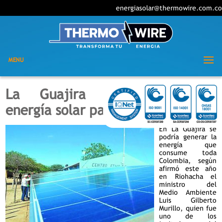
energiasolar@thermowire.com.co
MENU
La Guajira puede producir
energía solar para todo el país
En La Guajira se
podría generar la
energía que
consume toda
Colombia, según
afirmó este año
en Riohacha el
ministro del
Medio Ambiente
Luis Gilberto
Murillo, quien fue
uno de los