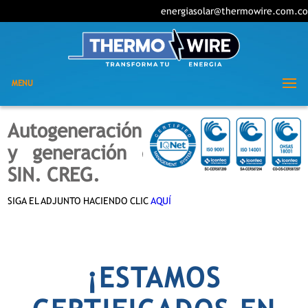
energiasolar@thermowire.com.co
MENU
Autogeneración a pequeña escala
y generación distribuida en el
SIN. CREG.
SIGA EL ADJUNTO HACIENDO CLIC
AQUÍ
¡ESTAMOS