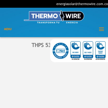
energiasolar@thermowire.com.co
MENU
THPS 530-550W